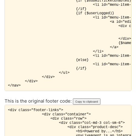
                                {if ($submitTicketEnabled)}

                                        <li id="menu-item-su
                                {/if} 

                                {if ($userLogged)}

                                        <li id="menu-item-use
                                                <a id="editP
                                                    <div clas
                                                            
                                                            
                                                    </div> 

                                                    {$name} 

                                                </a>

                                        </li> 

                                        <li id="menu-item-lo
                                {else}

                                        <li id="menu-item-lo
                                {/if}

                        </ul>

                </div>

        </div>

</nav>
This is the original footer code:
Copy to clipboard
<div class="footer-links">

                <div class="container">

                    <div class="row">

                        <div class="col-md-3 col-sm-6">

                            <div class="product-desc">

                                <h5>Powered by...</h5>

                                <p>LiveAgent is an integrate