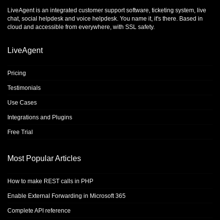
LiveAgent is an integrated
customer support software
,
ticketing system
,
live
chat
,
social helpdesk
and
voice helpdesk
. You name it, it's there. Based in
cloud and accessible from everywhere, with SSL safety.
LiveAgent
Pricing
Testimonials
Use Cases
Integrations and Plugins
Free Trial
Most Popular Articles
How to make REST calls in PHP
Enable External Forwarding in Microsoft 365
Complete API reference