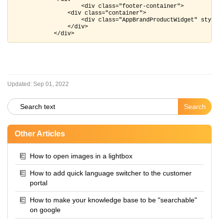
                    <div class="footer-container">

                <div class="container">

                    <div class="AppBrandProductWidget" style
                </div>

            </div>
Updated:
Sep 01, 2022
Other Articles
How to open images in a lightbox
How to add quick language switcher to the customer
portal
How to make your knowledge base to be "searchable"
on google