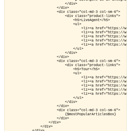
                            </div>

                        </div>

                        <div class="col-md-3 col-sm-6">

                            <div class="product-links">

                                <h5>LiveAgent</h5>

                                <ul>

                                    <li><a href="https://www
                                    <li><a href="https://www
                                    <li><a href="https://www
                                    <li><a href="https://www
                                    <li><a href="https://www
                                </ul>

                            </div>

                        </div>

                        <div class="col-md-3 col-sm-6">

                            <div class="product-links">

                                <h5>Tour</h5>

                                <ul>

                                    <li><a href="https://www
                                    <li><a href="https://www
                                    <li><a href="https://www
                                    <li><a href="https://www
                                    <li><a href="https://www
                                </ul>

                            </div>

                        </div>

                        <div class="col-md-3 col-sm-6">

                            {$mostPopularArticlesBox}

                        </div>

                    </div>

                </div>

            </div>
