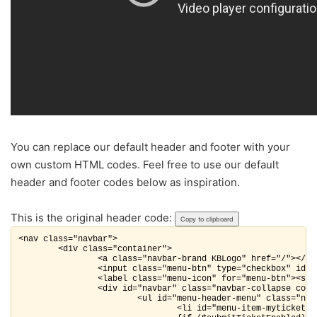
You can replace our default header and footer with your
own custom HTML codes. Feel free to use our default
header and footer codes below as inspiration.
This is the original header code:
Copy to clipboard
<nav class="navbar">

        <div class="container">

                <a class="navbar-brand KBLogo" href="/"></a>

                <input class="menu-btn" type="checkbox" id="m
                <label class="menu-icon" for="menu-btn"><spa
                <div id="navbar" class="navbar-collapse colla
                        <ul id="menu-header-menu" class="nav 
                                <li id="menu-item-mytickets"